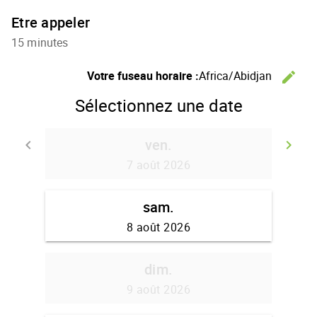
Etre appeler
15 minutes
C
Votre fuseau horaire :
Africa/Abidjan
edit
Sélectionnez une date
ven.
Retour
A
keyboard_arrow_left
keyboard_arrow_right
7 août 2026
sam.
8 août 2026
dim.
9 août 2026