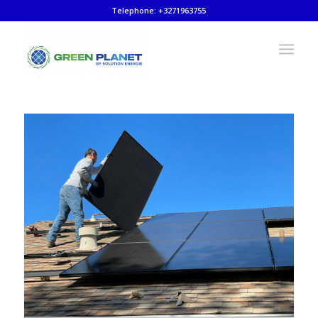
Telephone: +3271963755